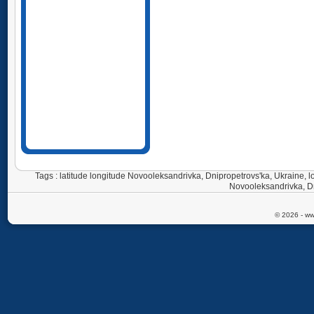
Tags : latitude longitude Novooleksandrivka, Dnipropetrovs'ka, Ukraine,
Novooleksandrivka, Dn
© 2026 - ww