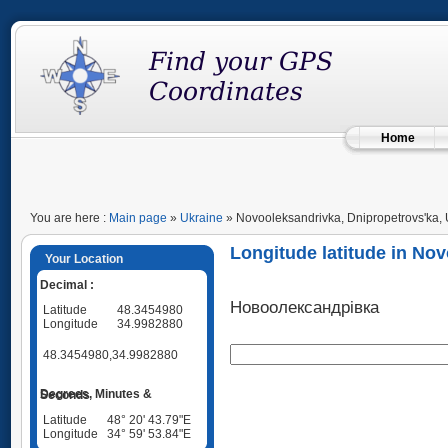
Home
You are here :
Main page
»
Ukraine
» Novooleksandrivka, Dnipropetrovs'ka, 
Longitude latitude in No
Your Location
Decimal :
Новоолександрівка
Latitude
48.3454980
Longitude
34.9982880
48.3454980,34.9982880
Degrees, Minutes & Seconds
Latitude
48° 20' 43.79"E
Longitude
34° 59' 53.84"E