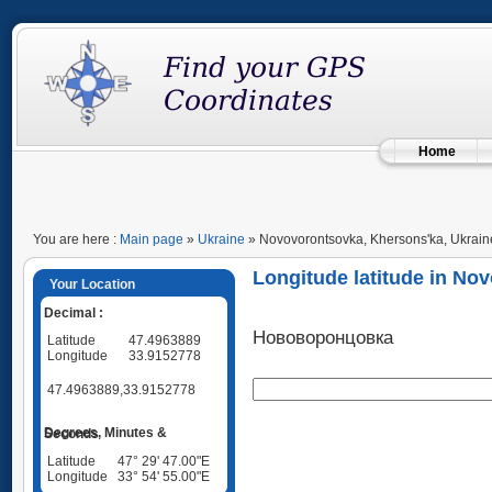
Home
You are here :
Main page
»
Ukraine
» Novovorontsovka, Khersons'ka, Ukrain
Longitude latitude in No
Your Location
Decimal :
Нововоронцовка
Latitude
47.4963889
Longitude
33.9152778
47.4963889,33.9152778
Degrees, Minutes & Seconds
Latitude
47° 29' 47.00"E
Longitude
33° 54' 55.00"E