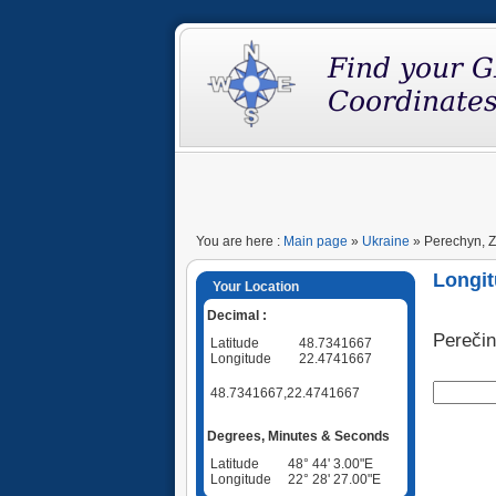
You are here :
Main page
»
Ukraine
» Perechyn, Z
Longit
Your Location
Decimal :
Pereči
Latitude
48.7341667
Longitude
22.4741667
48.7341667,22.4741667
Degrees, Minutes & Seconds
Latitude
48° 44' 3.00"E
Longitude
22° 28' 27.00"E