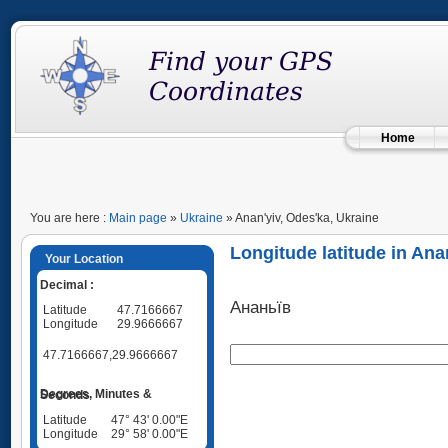
Home
You are here :
Main page
»
Ukraine
» Anan'yiv, Odes'ka, Ukraine
Longitude latitude in Ana
Your Location
Decimal :
Ананьїв
Latitude
47.7166667
Longitude
29.9666667
47.7166667,29.9666667
Degrees, Minutes & Seconds
Latitude
47° 43' 0.00"E
Longitude
29° 58' 0.00"E