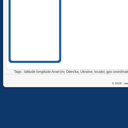
Tags : latitude longitude Anan'yiv, Odes'ka, Ukraine, locator, gps coordi
© 2026 - ww