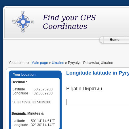
Home
You are here :
Main page
»
Ukraine
» Pyryatyn, Poltavs'ka, Ukraine
Longitude latitude in Pyr
Your Location
Decimal :
Pirjatin Пирятин
Latitude
50.2373930
Longitude
32.5039280
50.2373930,32.5039280
Degrees, Minutes & Seconds
Latitude
50° 14' 14.61"E
Longitude
32° 30' 14.14"E