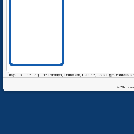
Tags : latitude longitude Pyryatyn, Poltavs'ka, Ukraine, locator, gps coordin
© 2026 - ww