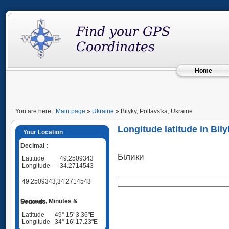
Home
You are here :
Main page
»
Ukraine
» Bilyky, Poltavs'ka, Ukraine
Longitude latitude in Bily
Your Location
Decimal :
Білики
Latitude
49.2509343
Longitude
34.2714543
49.2509343,34.2714543
Degrees, Minutes & Seconds
Latitude
49° 15' 3.36"E
Longitude
34° 16' 17.23"E