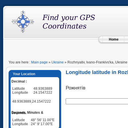
Home
You are here :
Main page
»
Ukraine
» Rozhnyativ, Ivano-Frankivs'ka, Ukraine
Longitude latitude in Roz
Your Location
Decimal :
Рожнятів
Latitude
48.9363889
Longitude
24.1547222
48.9363889,24.1547222
Degrees, Minutes & Seconds
Latitude
48° 56' 11.00"E
Longitude
24° 9' 17.00"E