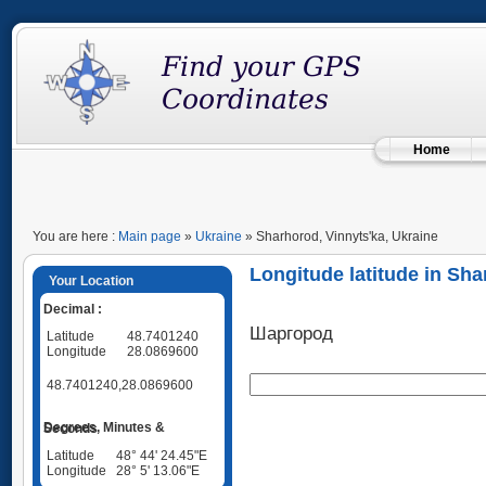
Home
You are here :
Main page
»
Ukraine
» Sharhorod, Vinnyts'ka, Ukraine
Longitude latitude in Sha
Your Location
Decimal :
Шаргород
Latitude
48.7401240
Longitude
28.0869600
48.7401240,28.0869600
Degrees, Minutes & Seconds
Latitude
48° 44' 24.45"E
Longitude
28° 5' 13.06"E