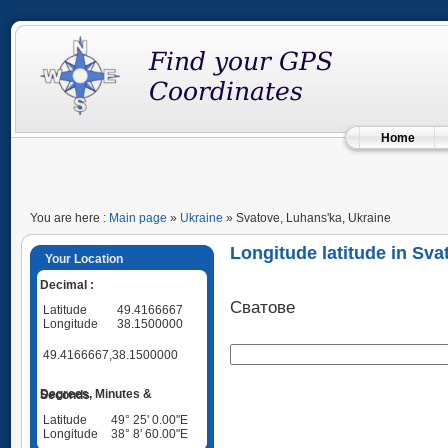
Home
You are here :
Main page
»
Ukraine
» Svatove, Luhans'ka, Ukraine
Longitude latitude in Sva
Your Location
Decimal :
Сватове
Latitude
49.4166667
Longitude
38.1500000
49.4166667,38.1500000
Degrees, Minutes & Seconds
Latitude
49° 25' 0.00"E
Longitude
38° 8' 60.00"E