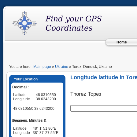
Home
You are here :
Main page
»
Ukraine
» Torez, Donetsk, Ukraine
Longitude latitude in Tor
Your Location
Decimal :
Thorez Торез
Latitude
48.0310550
Longitude
38.6243200
48.0310550,38.6243200
Degrees, Minutes & Seconds
Latitude
48° 1' 51.80"E
Longitude
38° 37' 27.55"E