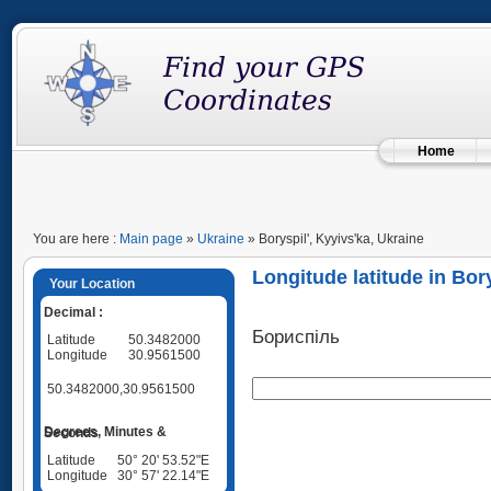
Home
You are here :
Main page
»
Ukraine
» Boryspil', Kyyivs'ka, Ukraine
Longitude latitude in Bory
Your Location
Decimal :
Бориспіль
Latitude
50.3482000
Longitude
30.9561500
50.3482000,30.9561500
Degrees, Minutes & Seconds
Latitude
50° 20' 53.52"E
Longitude
30° 57' 22.14"E