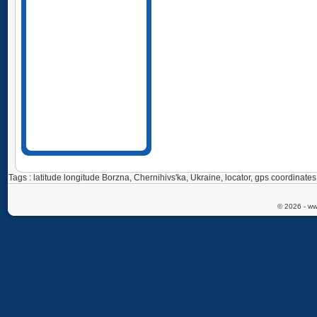
Tags : latitude longitude Borzna, Chernihivs'ka, Ukraine, locator, gps coordina
© 2026 - ww