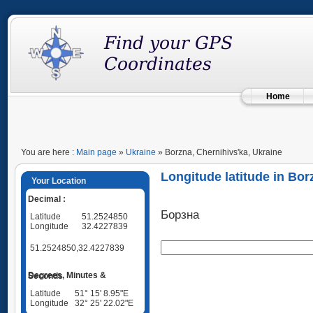
Home
You are here :
Main page
»
Ukraine
» Borzna, Chernihivs'ka, Ukraine
Longitude latitude in Bor
Your Location
Decimal :
Борзна
Latitude
51.2524850
Longitude
32.4227839
51.2524850,32.4227839
Degrees, Minutes & Seconds
Latitude
51° 15' 8.95"E
Longitude
32° 25' 22.02"E