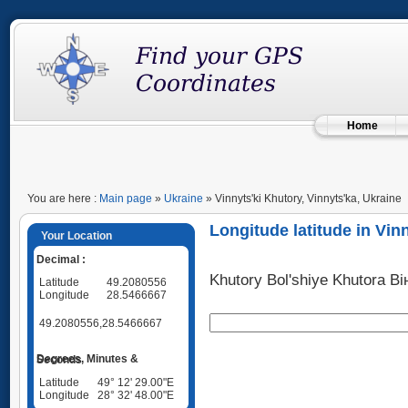
Home
You are here :
Main page
»
Ukraine
» Vinnyts'ki Khutory, Vinnyts'ka, Ukraine
Longitude latitude in Vin
Your Location
Decimal :
Khutory Bol'shiye Khutora В
Latitude
49.2080556
Longitude
28.5466667
49.2080556,28.5466667
Degrees, Minutes & Seconds
Latitude
49° 12' 29.00"E
Longitude
28° 32' 48.00"E