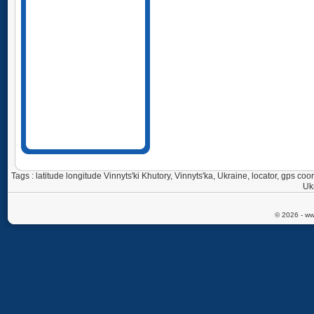
Tags : latitude longitude Vinnyts'ki Khutory, Vinnyts'ka, Ukraine, locator, gps co
Uk
© 2026 - ww