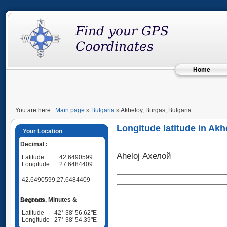
Home
You are here :
Main page
»
Bulgaria
» Akheloy, Burgas, Bulgaria
Longitude latitude in Akh
Your Location
Decimal :
Aheloj Ахелой
Latitude
42.6490599
Longitude
27.6484409
42.6490599,27.6484409
Degrees, Minutes & Seconds
Latitude
42° 38' 56.62"E
Longitude
27° 38' 54.39"E