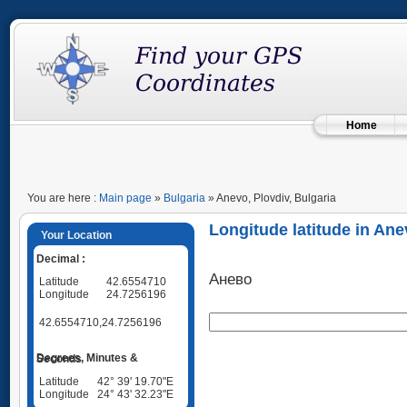
Home
You are here :
Main page
»
Bulgaria
» Anevo, Plovdiv, Bulgaria
Longitude latitude in Ane
Your Location
Decimal :
Анево
Latitude
42.6554710
Longitude
24.7256196
42.6554710,24.7256196
Degrees, Minutes & Seconds
Latitude
42° 39' 19.70"E
Longitude
24° 43' 32.23"E