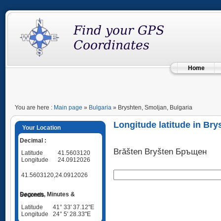
Home
You are here :
Main page
»
Bulgaria
» Bryshten, Smoljan, Bulgaria
Longitude latitude in Bry
Your Location
Decimal :
Brăšten Bryšten Бръщен
Latitude
41.5603120
Longitude
24.0912026
41.5603120,24.0912026
Degrees, Minutes & Seconds
Latitude
41° 33' 37.12"E
Longitude
24° 5' 28.33"E