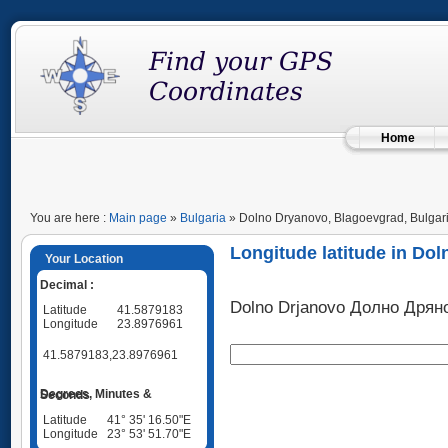
Home
You are here :
Main page
»
Bulgaria
» Dolno Dryanovo, Blagoevgrad, Bulgar
Longitude latitude in Do
Your Location
Decimal :
Dolno Drjanovo Долно Дрян
Latitude
41.5879183
Longitude
23.8976961
41.5879183,23.8976961
Degrees, Minutes & Seconds
Latitude
41° 35' 16.50"E
Longitude
23° 53' 51.70"E