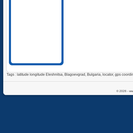
Tags : latitude longitude Eleshnitsa, Blagoevgrad, Bulgaria, locator, gps coo
© 2026 - ww