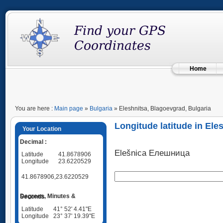
Home
You are here :
Main page
»
Bulgaria
» Eleshnitsa, Blagoevgrad, Bulgaria
Longitude latitude in Ele
Your Location
Decimal :
Elešnica Елешница
Latitude
41.8678906
Longitude
23.6220529
41.8678906,23.6220529
Degrees, Minutes & Seconds
Latitude
41° 52' 4.41"E
Longitude
23° 37' 19.39"E