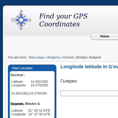
Home
You are here :
Main page
»
Bulgaria
» G'ovren, Smoljan, Bulgaria
Longitude latitude in G'o
Your Location
Decimal :
Гьоврен
Latitude
41.6615382
Longitude
24.3750395
41.6615382,24.3750395
Degrees, Minutes & Seconds
Latitude
41° 39' 41.54"E
Longitude
24° 22' 30.14"E