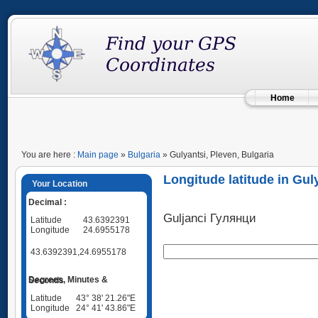
Home
You are here :
Main page
»
Bulgaria
» Gulyantsi, Pleven, Bulgaria
Longitude latitude in Gul
Your Location
Decimal :
Guljanci Гулянци
Latitude
43.6392391
Longitude
24.6955178
43.6392391,24.6955178
Degrees, Minutes & Seconds
Latitude
43° 38' 21.26"E
Longitude
24° 41' 43.86"E