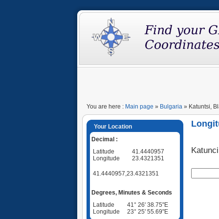
You are here :
Main page
»
Bulgaria
» Katuntsi, B
Longit
Your Location
Decimal :
Katunc
Latitude
41.4440957
Longitude
23.4321351
41.4440957,23.4321351
Degrees, Minutes & Seconds
Latitude
41° 26' 38.75"E
Longitude
23° 25' 55.69"E