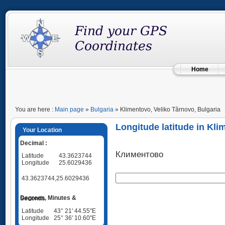
Home
You are here :
Main page
»
Bulgaria
» Klimentovo, Veliko Tărnovo, Bulgaria
Longitude latitude in Kli
Your Location
Decimal :
Климентово
Latitude
43.3623744
Longitude
25.6029436
43.3623744,25.6029436
Degrees, Minutes & Seconds
Latitude
43° 21' 44.55"E
Longitude
25° 36' 10.60"E