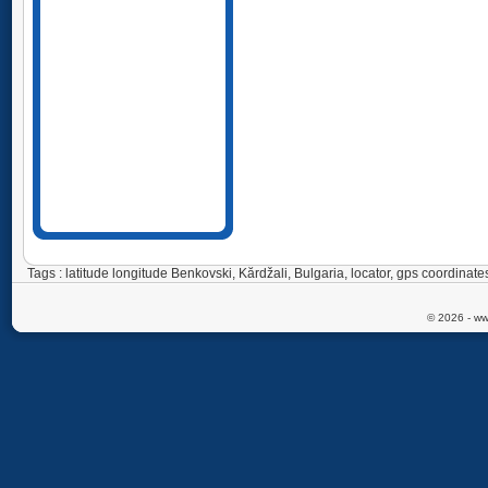
Tags : latitude longitude Benkovski, Kărdžali, Bulgaria, locator, gps coordin
© 2026 - ww