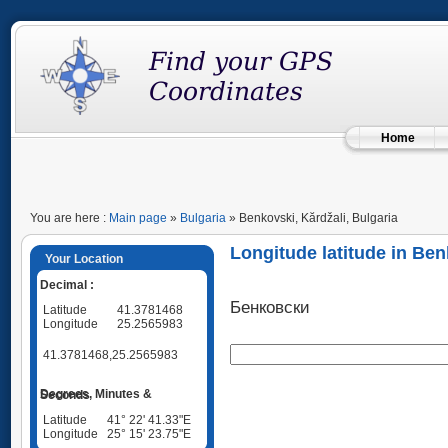
Home
You are here :
Main page
»
Bulgaria
» Benkovski, Kărdžali, Bulgaria
Longitude latitude in Ben
Your Location
Decimal :
Бенковски
Latitude
41.3781468
Longitude
25.2565983
41.3781468,25.2565983
Degrees, Minutes & Seconds
Latitude
41° 22' 41.33"E
Longitude
25° 15' 23.75"E