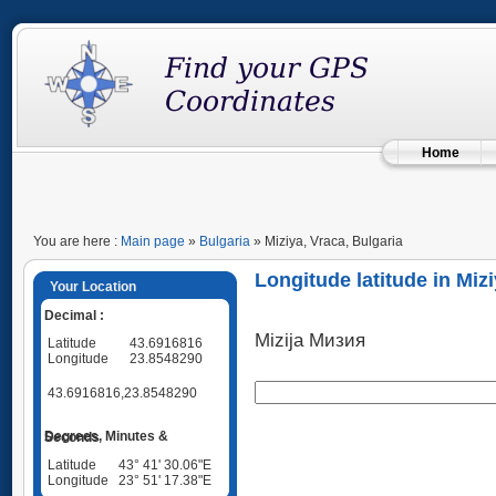
Home
You are here :
Main page
»
Bulgaria
» Miziya, Vraca, Bulgaria
Longitude latitude in Mizi
Your Location
Decimal :
Mizija Мизия
Latitude
43.6916816
Longitude
23.8548290
43.6916816,23.8548290
Degrees, Minutes & Seconds
Latitude
43° 41' 30.06"E
Longitude
23° 51' 17.38"E