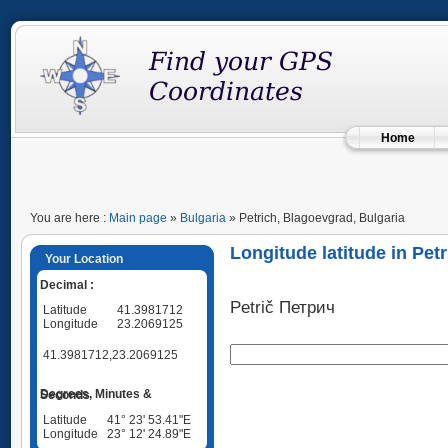
Home
You are here :
Main page
»
Bulgaria
» Petrich, Blagoevgrad, Bulgaria
Longitude latitude in Pet
Your Location
Decimal :
Petrič Петрич
Latitude
41.3981712
Longitude
23.2069125
41.3981712,23.2069125
Degrees, Minutes & Seconds
Latitude
41° 23' 53.41"E
Longitude
23° 12' 24.89"E