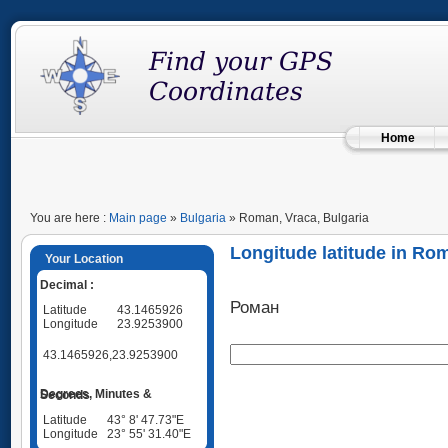
Home
You are here :
Main page
»
Bulgaria
» Roman, Vraca, Bulgaria
Longitude latitude in Rom
Your Location
Decimal :
Роман
Latitude
43.1465926
Longitude
23.9253900
43.1465926,23.9253900
Degrees, Minutes & Seconds
Latitude
43° 8' 47.73"E
Longitude
23° 55' 31.40"E