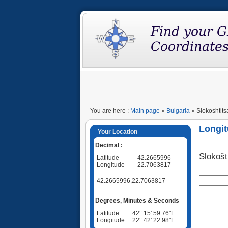
You are here :
Main page
»
Bulgaria
» Slokoshtitsa
Longit
Your Location
Decimal :
Slokoš
Latitude
42.2665996
Longitude
22.7063817
42.2665996,22.7063817
Degrees, Minutes & Seconds
Latitude
42° 15' 59.76"E
Longitude
22° 42' 22.98"E