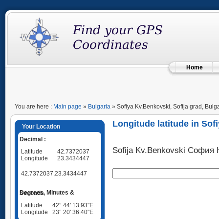
Home
You are here :
Main page
»
Bulgaria
» Sofiya Kv.Benkovski, Sofija grad, Bulg
Longitude latitude in Sof
Your Location
Decimal :
Sofija Kv.Benkovski София 
Latitude
42.7372037
Longitude
23.3434447
42.7372037,23.3434447
Degrees, Minutes & Seconds
Latitude
42° 44' 13.93"E
Longitude
23° 20' 36.40"E