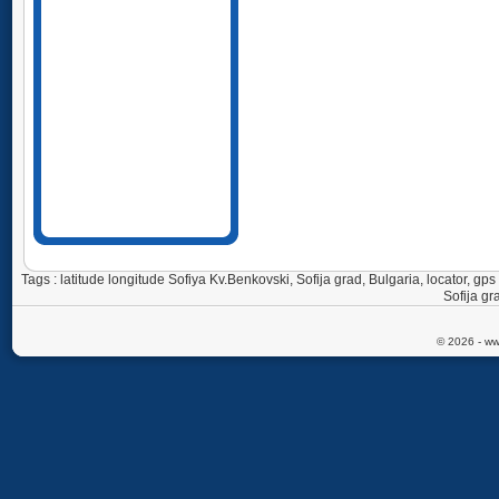
Tags : latitude longitude Sofiya Kv.Benkovski, Sofija grad, Bulgaria, locator, 
Sofija gr
© 2026 - ww