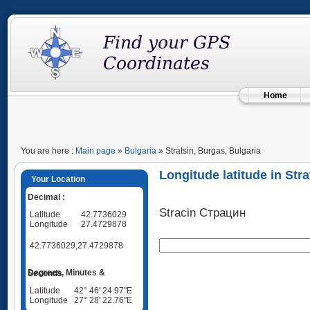
Home
You are here :
Main page
»
Bulgaria
» Stratsin, Burgas, Bulgaria
Longitude latitude in Str
Your Location
Decimal :
Stracin Страцин
Latitude
42.7736029
Longitude
27.4729878
42.7736029,27.4729878
Degrees, Minutes & Seconds
Latitude
42° 46' 24.97"E
Longitude
27° 28' 22.76"E