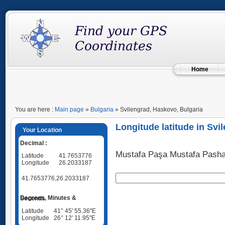
Home
You are here :
Main page
»
Bulgaria
» Svilengrad, Haskovo, Bulgaria
Longitude latitude in Svi
Your Location
Decimal :
Mustafa Paşa Mustafa Pash
Latitude
41.7653776
Longitude
26.2033187
41.7653776,26.2033187
Degrees, Minutes & Seconds
Latitude
41° 45' 55.36"E
Longitude
26° 12' 11.95"E