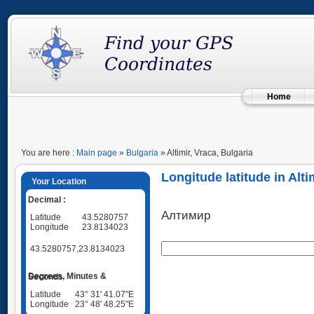
Home
You are here :
Main page
»
Bulgaria
» Altimir, Vraca, Bulgaria
Longitude latitude in Alti
Your Location
Decimal :
Алтимир
Latitude
43.5280757
Longitude
23.8134023
43.5280757,23.8134023
Degrees, Minutes & Seconds
Latitude
43° 31' 41.07"E
Longitude
23° 48' 48.25"E