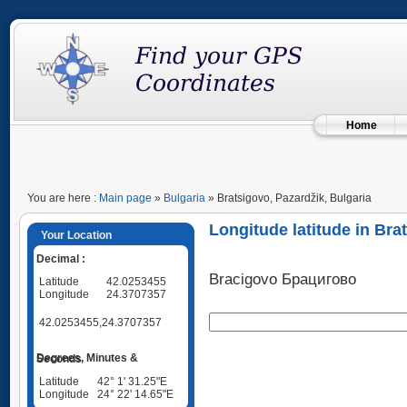
Home
You are here :
Main page
»
Bulgaria
» Bratsigovo, Pazardžik, Bulgaria
Longitude latitude in Bra
Your Location
Decimal :
Bracigovo Брацигово
Latitude
42.0253455
Longitude
24.3707357
42.0253455,24.3707357
Degrees, Minutes & Seconds
Latitude
42° 1' 31.25"E
Longitude
24° 22' 14.65"E