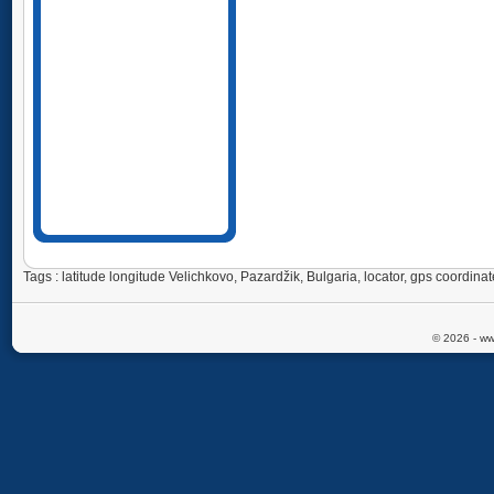
Tags : latitude longitude Velichkovo, Pazardžik, Bulgaria, locator, gps coordi
© 2026 - ww