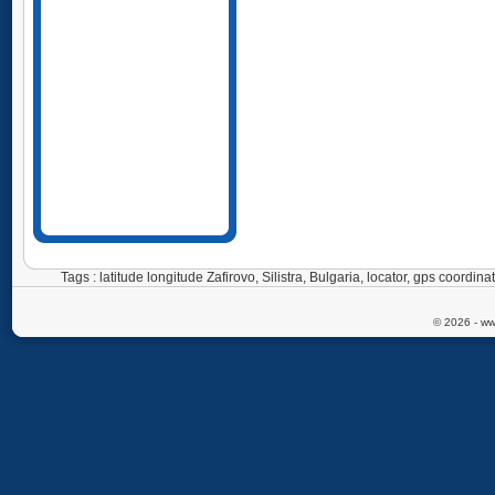
Tags : latitude longitude Zafirovo, Silistra, Bulgaria, locator, gps coordi
© 2026 - ww