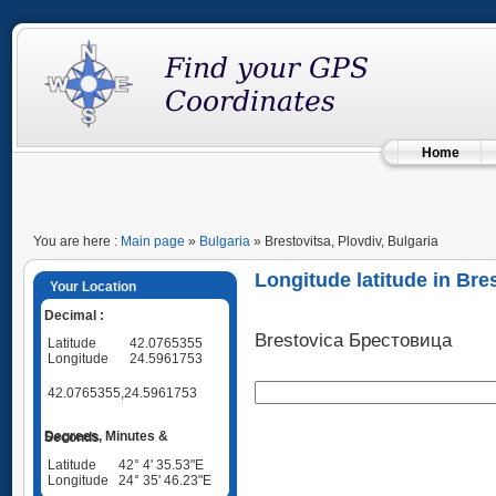
Home
You are here :
Main page
»
Bulgaria
» Brestovitsa, Plovdiv, Bulgaria
Longitude latitude in Bres
Your Location
Decimal :
Brestovica Брестовица
Latitude
42.0765355
Longitude
24.5961753
42.0765355,24.5961753
Degrees, Minutes & Seconds
Latitude
42° 4' 35.53"E
Longitude
24° 35' 46.23"E