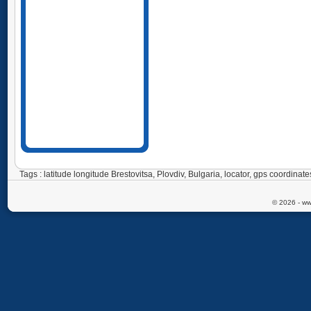
Tags : latitude longitude Brestovitsa, Plovdiv, Bulgaria, locator, gps coordina
© 2026 - ww