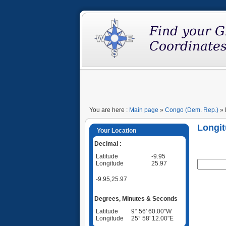
You are here :
Main page
»
Congo (Dem. Rep.)
» 
Longit
Your Location
Decimal :
Latitude
-9.95
Longitude
25.97
-9.95,25.97
Degrees, Minutes & Seconds
Latitude
9° 56' 60.00"W
Longitude
25° 58' 12.00"E