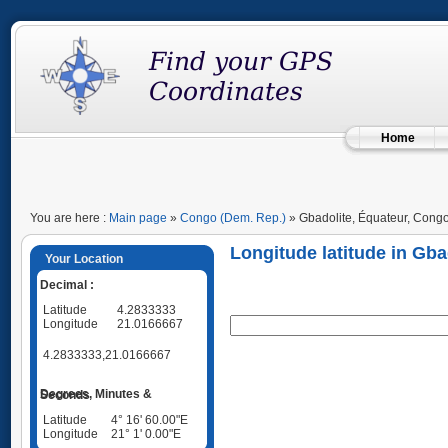
Home
You are here :
Main page
»
Congo (Dem. Rep.)
» Gbadolite, Équateur, Cong
Longitude latitude in Gb
Your Location
Decimal :
Latitude
4.2833333
Longitude
21.0166667
4.2833333,21.0166667
Degrees, Minutes & Seconds
Latitude
4° 16' 60.00"E
Longitude
21° 1' 0.00"E