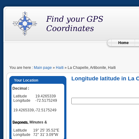
Home
You are here :
Main page
»
Haiti
» La Chapelle, Artibonite, Haiti
Longitude latitude in La C
Your Location
Decimal :
Latitude
19.4265339
Longitude
-72.5175249
19.4265339,-72.5175249
Degrees, Minutes & Seconds
Latitude
19° 25' 35.52"E
Longitude
72° 31' 3.09"W