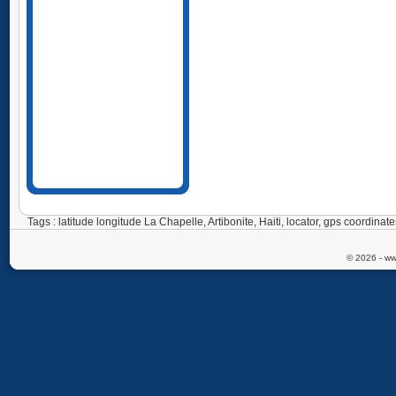
Tags : latitude longitude La Chapelle, Artibonite, Haiti, locator, gps coordina
© 2026 - ww