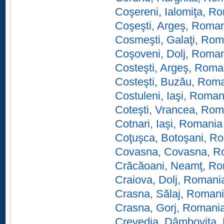
Coşereni, Ialomiţa, R
Coşeşti, Argeş, Roma
Cosmeşti, Galaţi, Rom
Coşoveni, Dolj, Roma
Costeşti, Argeş, Roma
Costeşti, Buzău, Rom
Costuleni, Iaşi, Roman
Coteşti, Vrancea, Rom
Cotnari, Iaşi, Romania
Coţuşca, Botoşani, R
Covasna, Covasna, R
Crăcăoani, Neamţ, R
Craiova, Dolj, Romani
Crasna, Sălaj, Roman
Crasna, Gorj, Romani
Crevedia, Dâmboviţa,