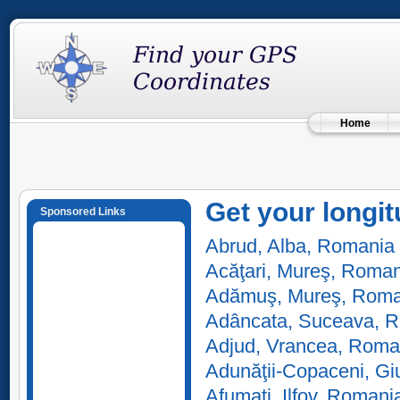
Home
Get your longit
Sponsored Links
Abrud, Alba, Romania
Acăţari, Mureş, Roma
Adămuş, Mureş, Roma
Adâncata, Suceava, 
Adjud, Vrancea, Roma
Adunăţii-Copaceni, Gi
Afumaţi, Ilfov, Romani