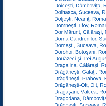
Doiceşti, Dâmboviţa,
Dolhasca, Suceava, 
Doljeşti, Neamţ, Roma
Domneşti, Ilfov, Roma
Dor Mărunt, Călăraşi,
Dorna Cândrenilor, S
Dorneşti, Suceava, R
Dorohoi, Botoşani, R
Douăzeci şi Trei Augu
Dragalina, Călăraşi, 
Drăgăneşti, Galaţi, R
Drăgăneşti, Prahova,
Drăgăneşti-Olt, Olt, 
Drăgăşani, Vâlcea, R
Dragodana, Dâmboviţ
Drăgoeşti, Suceava, 