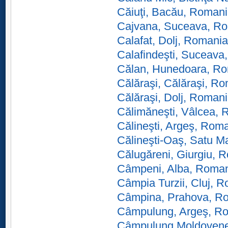
Căiuţi, Bacău, Roman
Cajvana, Suceava, R
Calafat, Dolj, Romania
Calafindeşti, Suceava
Călan, Hunedoara, R
Călăraşi, Călăraşi, R
Călăraşi, Dolj, Roman
Călimăneşti, Vâlcea,
Călineşti, Argeş, Rom
Călineşti-Oaş, Satu M
Călugăreni, Giurgiu, 
Câmpeni, Alba, Roma
Câmpia Turzii, Cluj, 
Câmpina, Prahova, R
Câmpulung, Argeş, R
Câmpulung Moldovene