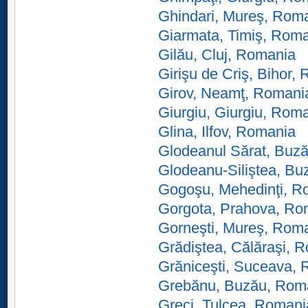
Ghindari, Mureş, Rom
Giarmata, Timiş, Rom
Gilău, Cluj, Romania
Girişu de Criş, Bihor,
Girov, Neamţ, Romani
Giurgiu, Giurgiu, Rom
Glina, Ilfov, Romania
Glodeanul Sărat, Buz
Glodeanu-Siliştea, B
Gogoşu, Mehedinţi, R
Gorgota, Prahova, Ro
Gorneşti, Mureş, Rom
Grădiştea, Călăraşi, 
Grăniceşti, Suceava,
Grebănu, Buzău, Rom
Greci, Tulcea, Romani