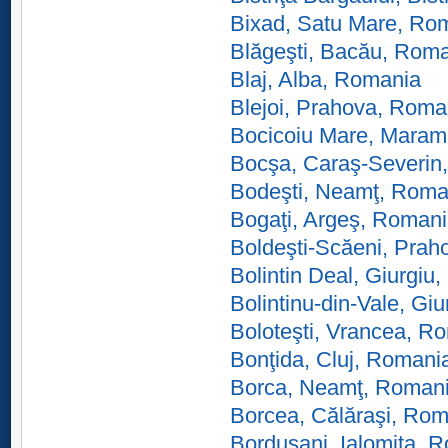
Bixad, Satu Mare, Ro
Blăgeşti, Bacău, Rom
Blaj, Alba, Romania
Blejoi, Prahova, Roma
Bocicoiu Mare, Maram
Bocşa, Caraş-Severin
Bodeşti, Neamţ, Roma
Bogaţi, Argeş, Roman
Boldeşti-Scăeni, Pra
Bolintin Deal, Giurgiu
Bolintinu-din-Vale, Gi
Boloteşti, Vrancea, R
Bonţida, Cluj, Romani
Borca, Neamţ, Roman
Borcea, Călăraşi, Ro
Borduşani, Ialomiţa, 