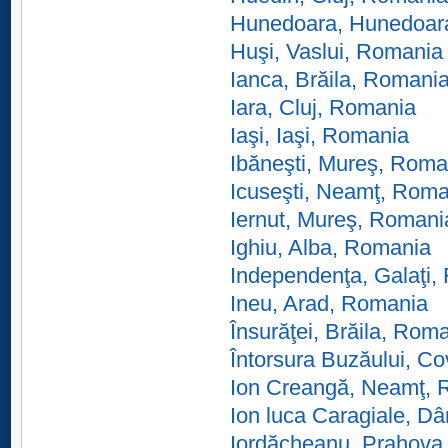
Hunedoara, Hunedoar
Huşi, Vaslui, Romania
Ianca, Brăila, Romani
Iara, Cluj, Romania
Iaşi, Iaşi, Romania
Ibăneşti, Mureş, Roma
Icuseşti, Neamţ, Roma
Iernut, Mureş, Romani
Ighiu, Alba, Romania
Independenţa, Galaţi,
Ineu, Arad, Romania
Însurăţei, Brăila, Rom
Întorsura Buzăului, C
Ion Creangă, Neamţ, 
Ion luca Caragiale, D
Iordăcheanu, Prahova