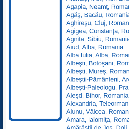
Agapia, Neamţ, Roma
Agăş, Bacău, Romani
Aghireşu, Cluj, Roman
Agigea, Constanţa, R
Agnita, Sibiu, Romani
Aiud, Alba, Romania
Alba Iulia, Alba, Roma
Albeşti, Botoşani, Ro
Albeşti, Mureş, Roman
Albeştii-Pământeni, A
Albeşti-Paleologu, Pr
Aleşd, Bihor, Romania
Alexandria, Teleorma
Alunu, Vâlcea, Roman
Amara, Ialomiţa, Rom
Amărăştii de Jos, Dol