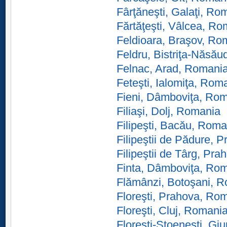
Fârţăneşti, Galaţi, Ro
Fărtăţeşti, Vâlcea, R
Feldioara, Braşov, Ro
Feldru, Bistriţa-Năsă
Felnac, Arad, Romani
Feteşti, Ialomiţa, Rom
Fieni, Dâmboviţa, Ro
Filiaşi, Dolj, Romania
Filipeşti, Bacău, Roma
Filipeştii de Pădure,
Filipeştii de Târg, Pr
Finta, Dâmboviţa, Ro
Flămânzi, Botoşani, 
Floreşti, Prahova, Ro
Floreşti, Cluj, Romani
Floreşti-Stoeneşti, Gi