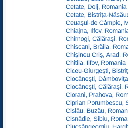
Cetate, Dolj, Romania
Cetate, Bistriţa-Năsă
Ceuaşul-de Câmpie, 
Chiajna, Ilfov, Romani
Chirnogi, Călăraşi, R
Chiscani, Brăila, Rom
Chişineu Criş, Arad, 
Chitila, Ilfov, Romania
Ciceu-Giurgeşti, Bist
Ciocăneşti, Dâmboviţ
Ciocăneşti, Călăraşi,
Ciorani, Prahova, Ro
Ciprian Porumbescu,
Cislău, Buzău, Roman
Cisnădie, Sibiu, Roma
Ciucsângeorgiu, Harg