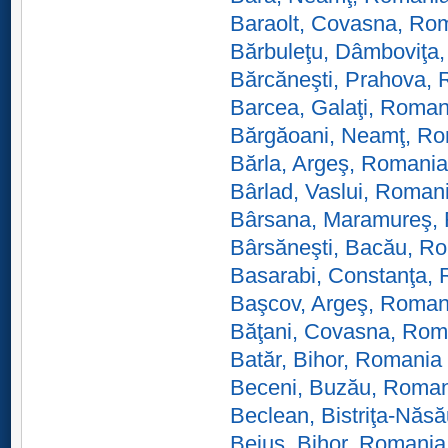
Baraolt, Covasna, Ro
Bărbuleţu, Dâmboviţa
Bărcăneşti, Prahova,
Barcea, Galaţi, Roman
Bărgăoani, Neamţ, R
Bărla, Argeş, Romania
Bârlad, Vaslui, Roman
Bârsana, Maramureş,
Bârsăneşti, Bacău, R
Basarabi, Constanţa,
Başcov, Argeş, Roman
Băţani, Covasna, Rom
Batăr, Bihor, Romania
Beceni, Buzău, Roma
Beclean, Bistriţa-Năs
Beiuş, Bihor, Romania