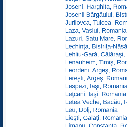
Joseni, Harghita, Rom
Josenii Bârgăului, Bis
Jurilovca, Tulcea, Ro
Laza, Vaslui, Romania
Lazuri, Satu Mare, R
Lechinţa, Bistriţa-Nă
Lehliu-Gară, Călăraşi
Lenauheim, Timiş, Ro
Leordeni, Argeş, Rom
Lereşti, Argeş, Roman
Lespezi, Iaşi, Romani
Leţcani, Iaşi, Romania
Letea Veche, Bacău, 
Leu, Dolj, Romania
Lieşti, Galaţi, Romani
Limanu, Constanţa, R