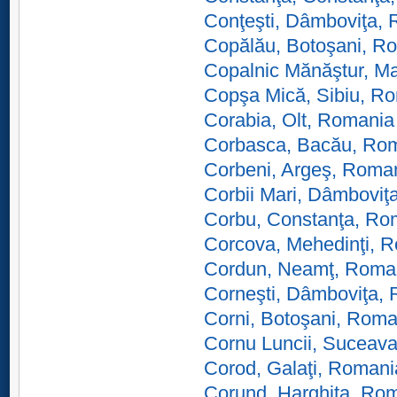
Conţeşti, Dâmboviţa,
Copălău, Botoşani, R
Copalnic Mănăştur, M
Copşa Mică, Sibiu, R
Corabia, Olt, Romania
Corbasca, Bacău, Ro
Corbeni, Argeş, Roma
Corbii Mari, Dâmboviţ
Corbu, Constanţa, Ro
Corcova, Mehedinţi, 
Cordun, Neamţ, Roma
Corneşti, Dâmboviţa,
Corni, Botoşani, Roma
Cornu Luncii, Suceav
Corod, Galaţi, Romani
Corund, Harghita, Ro