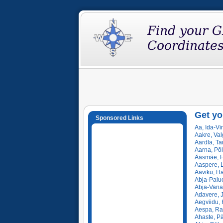
Get yo
Sponsored Links
Aa, Ida-Vi
Aakre, Val
Aardla, Ta
Aarna, Pōl
Ääsmäe, H
Aaspere, 
Aaviku, Ha
Abja-Paluo
Abja-Vanam
Adavere, 
Aegviidu, 
Aespa, Ra
Ahaste, Pä