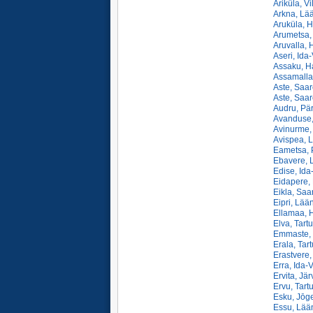
Äriküla, Vi
Arkna, Lää
Aruküla, H
Arumetsa,
Aruvalla, 
Aseri, Ida-
Assaku, Ha
Assamalla,
Aste, Saar
Aste, Saar
Audru, Pär
Avanduse,
Avinurme, 
Avispea, L
Eametsa, 
Ebavere, 
Edise, Ida
Eidapere, 
Eikla, Saa
Eipri, Lää
Ellamaa, H
Elva, Tart
Emmaste, 
Erala, Tar
Erastvere,
Erra, Ida-V
Ervita, Jär
Ervu, Tart
Esku, Jōg
Essu, Lään