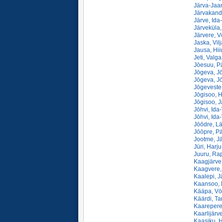
Järva-Jaan
Järvakandi
Järve, Ida
Järveküla,
Järvere, V
Jaska, Vil
Jausa, Hii
Jeti, Valga
Jōesuu, P
Jōgeva, J
Jōgeva, J
Jōgeveste,
Jōgisoo, H
Jōgisoo, J
Jōhvi, Ida
Jōhvi, Ida
Jōōdre, L
Jōōpre, Pä
Jootme, Jä
Jüri, Harju
Juuru, Rap
Kaagjärve,
Kaagvere, 
Kaalepi, J
Kaansoo, 
Kääpa, Vō
Käärdi, Ta
Kaarepere
Kaarlijärve
Kaasiku, H