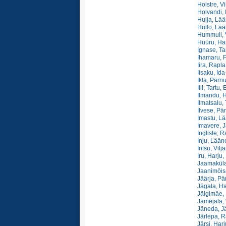
Holstre, Vi
Holvandi, 
Hulja, Lää
Hullo, Lää
Hummuli, 
Hüüru, Har
Ignase, Ta
Ihamaru, P
Iira, Rapla
Iisaku, Ida
Ikla, Pärn
Illi, Tartu,
Ilmandu, H
Ilmatsalu, 
Ilvese, Pä
Imastu, Lä
Imavere, J
Ingliste, 
Inju, Lään
Intsu, Vilj
Iru, Harju,
Jaamaküla
Jaanimōisa
Jäärja, Pä
Jägala, Ha
Jälgimäe, 
Jämejala, 
Jäneda, Jä
Järlepa, R
Järsi, Har