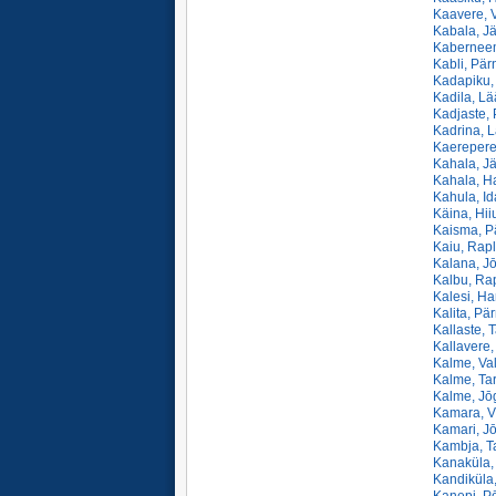
Kaavere, V
Kabala, Jä
Kaberneem
Kabli, Pär
Kadapiku,
Kadila, Lä
Kadjaste, 
Kadrina, L
Kaerepere
Kahala, Jä
Kahala, Ha
Kahula, Id
Käina, Hii
Kaisma, P
Kaiu, Rapl
Kalana, J
Kalbu, Rap
Kalesi, Ha
Kalita, Pä
Kallaste, T
Kallavere,
Kalme, Val
Kalme, Tar
Kalme, Jō
Kamara, Vi
Kamari, J
Kambja, Ta
Kanaküla,
Kandiküla,