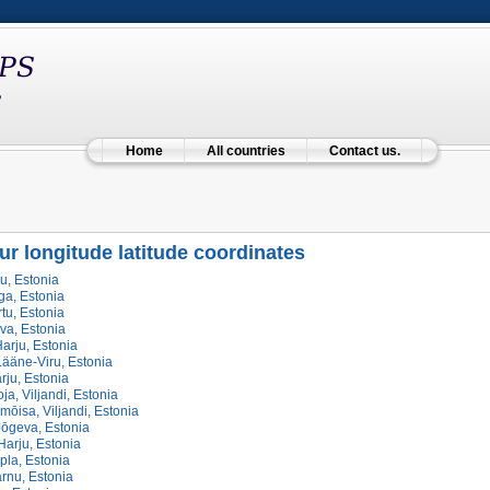
Home
All countries
Contact us.
ur longitude latitude coordinates
ru, Estonia
ga, Estonia
rtu, Estonia
va, Estonia
arju, Estonia
Lääne-Viru, Estonia
rju, Estonia
ja, Viljandi, Estonia
ōisa, Viljandi, Estonia
Jōgeva, Estonia
Harju, Estonia
pla, Estonia
rnu, Estonia