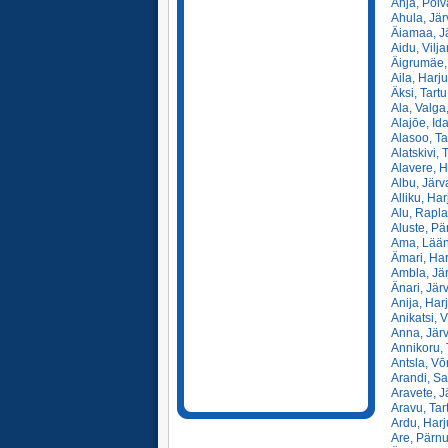
Ahja, Pōlv
Ahula, Jär
Äiamaa, Jä
Aidu, Vilja
Äigrumäe, 
Aila, Harj
Äksi, Tartu
Ala, Valga
Alajōe, Id
Alasoo, Ta
Alatskivi, 
Alavere, H
Albu, Järv
Alliku, Har
Alu, Rapla
Aluste, Pä
Ama, Lään
Ämari, Har
Ambla, Jär
Änari, Jär
Anija, Har
Anikatsi, V
Anna, Järv
Annikoru, 
Antsla, Vō
Arandi, Sa
Aravete, J
Aravu, Tar
Ardu, Harj
Are, Pärnu