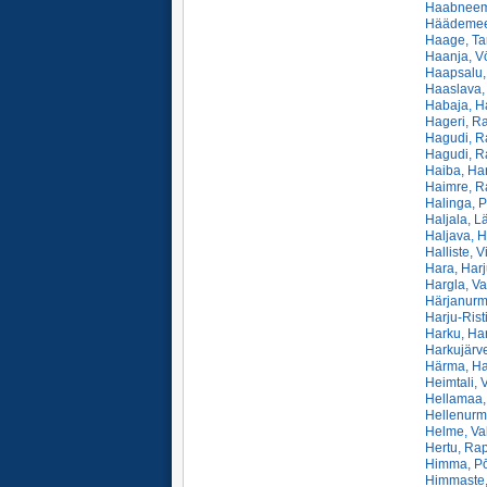
Haabneeme
Häädemees
Haage, Tar
Haanja, Vō
Haapsalu,
Haaslava, 
Habaja, Ha
Hageri, Ra
Hagudi, R
Hagudi, R
Haiba, Har
Haimre, R
Halinga, P
Haljala, L
Haljava, H
Halliste, V
Hara, Harj
Hargla, Va
Härjanurm
Harju-Rist
Harku, Har
Harkujärve
Härma, Ha
Heimtali, V
Hellamaa,
Hellenurme
Helme, Va
Hertu, Rap
Himma, Pō
Himmaste,