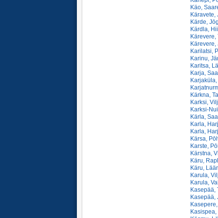
Kanepi, Pō
Käo, Saare
Käravete, 
Kärde, Jō
Kärdla, Hi
Kärevere, 
Kärevere, 
Karilatsi, 
Karinu, Jä
Karitsa, L
Karja, Saa
Karjaküla,
Karjatnurm
Kärkna, Ta
Karksi, Vil
Karksi-Nui
Kärla, Saa
Karla, Har
Karla, Har
Kärsa, Pōl
Karste, Pō
Kärstna, V
Käru, Rapl
Käru, Lään
Karula, Vi
Karula, Va
Kasepää, T
Kasepää, 
Kasepere, 
Kasispea, 