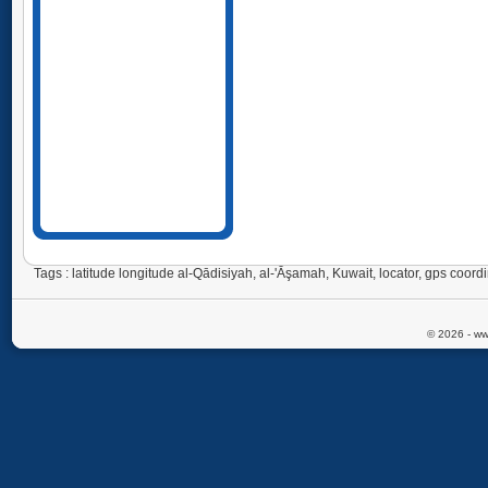
Tags : latitude longitude al-Qādisiyah, al-'Āşamah, Kuwait, locator, gps coo
© 2026 - ww