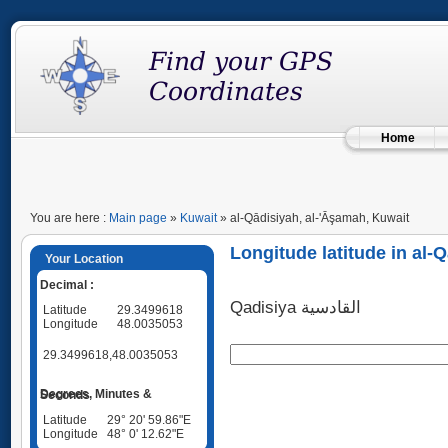
Home
You are here :
Main page
»
Kuwait
» al-Qādisiyah, al-'Āşamah, Kuwait
Longitude latitude in al-
Your Location
Decimal :
Qadisiya القادسية
Latitude
29.3499618
Longitude
48.0035053
29.3499618,48.0035053
Degrees, Minutes & Seconds
Latitude
29° 20' 59.86"E
Longitude
48° 0' 12.62"E