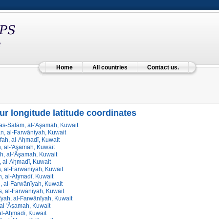
Home
All countries
Contact us.
ur longitude latitude coordinates
-as-Salām, al-'Āşamah, Kuwait
ān, al-Farwānīyah, Kuwait
fah, al-Ah̨madī, Kuwait
, al-'Āşamah, Kuwait
, al-'Āşamah, Kuwait
, al-Ah̨madī, Kuwait
, al-Farwānīyah, Kuwait
h, al-Ah̨madī, Kuwait
ah, al-Farwānīyah, Kuwait
, al-Farwānīyah, Kuwait
yah, al-Farwānīyah, Kuwait
, al-'Āşamah, Kuwait
 al-Ah̨madī, Kuwait