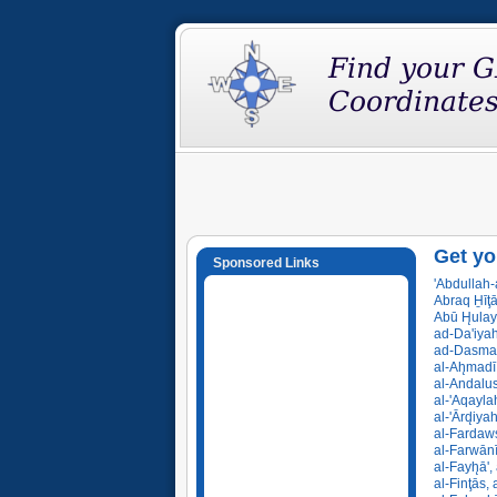
Get yo
Sponsored Links
'Abdullah
Abraq H̱īţ
Abū H̨ulay
ad-Da'iyah
ad-Dasmah
al-Ah̨madī
al-Andalus
al-'Aqayla
al-'Ārd̨iy
al-Fardaws
al-Farwānī
al-Fayh̨ā'
al-Finţās,