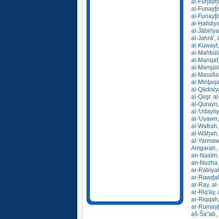
al-Fuh̨ayh̨
al-Funayţī
al-Funayţī
al-H̱alidi
al-Jābiriy
al-Jahrā', 
al-Kuwayt,
al-Mahbūla
al-Manqaf,
al-Manşūri
al-Massīla
al-Minţaqa
al-Qādisiy
al-Qaşr, a
al-Qurayn,
al-'Udayli
al-'Uyawn,
al-Wafrah,
al-Wāh̨ah,
al-Yarmaw
Amgarah, a
an-Nasīm, 
an-Nuzha,
ar-Rābiyah
ar-Rawd̨ah
ar-Ray, al
ar-Riq'ay,
ar-Riqqah,
ar-Rumayṯ
aš-Ša''ab,