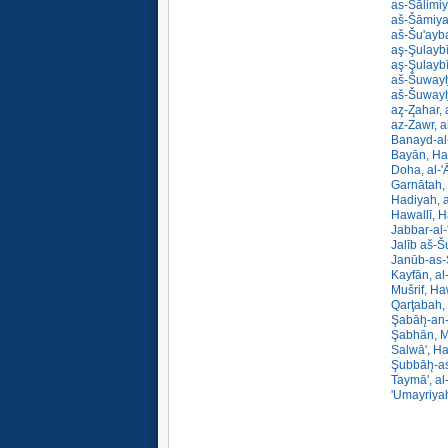
as-Sālimiy
aš-Šāmiya
aš-Šu'ayba
aş-Şulaybī
aş-Şulaybī
aš-Šuwayh
aš-Šuwayẖ
az̨-Z̨ahar,
az-Zawr, a
Banayd-al
Bayān, Haw
Doha, al-
Garnātah,
Hadiyah, a
Hawallī, H
Jabbar-al-
Jalīb aš-Š
Janūb-as-
Kayfān, al
Mušrif, Ha
Qarţabah,
Şabāh̨-an-
Şabhān, M
Salwā', Ha
Şubbāh̨-as
Taymā', al
'Umayriyah