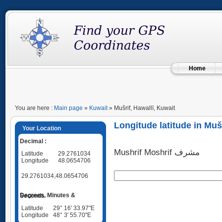
Home
You are here :
Main page
»
Kuwait
» Mušrif, Hawallī, Kuwait
Longitude latitude in Mušr
Your Location
Decimal :
Mushrif Moshrif مشرف
Latitude
29.2761034
Longitude
48.0654706
29.2761034,48.0654706
Degrees, Minutes & Seconds
Latitude
29° 16' 33.97"E
Longitude
48° 3' 55.70"E