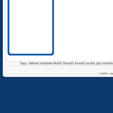
Tags : latitude longitude Mušrif, Hawallī, Kuwait, locator, gps coor
© 2026 - ww