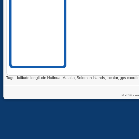
Tags : latitude longitude Nafinua, Malaita, Solomon Islands, locator, gps coo
© 2026 - ww