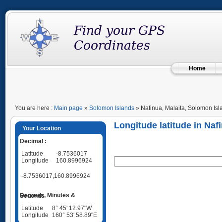
Home
You are here :
Main page
»
Solomon Islands
» Nafinua, Malaita, Solomon Isl
Longitude latitude in Naf
Your Location
Decimal :
Latitude
-8.7536017
Longitude
160.8996924
-8.7536017,160.8996924
Degrees, Minutes & Seconds
Latitude
8° 45' 12.97"W
Longitude
160° 53' 58.89"E