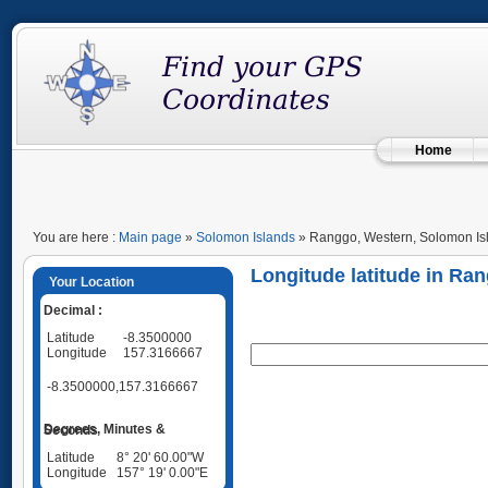
Home
You are here :
Main page
»
Solomon Islands
» Ranggo, Western, Solomon Is
Longitude latitude in Ra
Your Location
Decimal :
Latitude
-8.3500000
Longitude
157.3166667
-8.3500000,157.3166667
Degrees, Minutes & Seconds
Latitude
8° 20' 60.00"W
Longitude
157° 19' 0.00"E